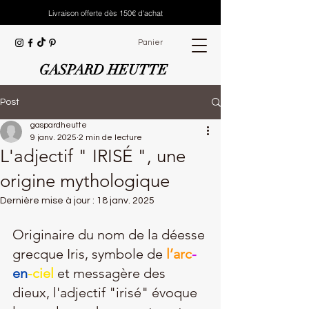
Livraison offerte dès 150€ d'achat
Panier
GASPARD HEUTTE
Post
gaspardheutte
9 janv. 2025
2 min de lecture
L'adjectif " IRISÉ ", une
origine mythologique
Dernière mise à jour :
18 janv. 2025
Originaire du nom de la déesse 
grecque Iris, symbole de 
l’arc
-
en
-ciel
 et messagère des 
dieux, l'adjectif "irisé" évoque 