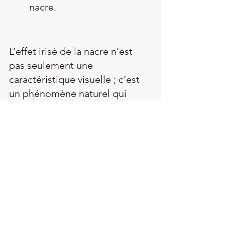
nacre.
L’effet irisé de la nacre n’est 
pas seulement une 
caractéristique visuelle ; c’est 
un phénomène naturel qui 
raconte une histoire, celle d’un 
matériau né des profondeurs 
marines et sublimé par le 
savoir-faire humain.
La prochaine fois que vous 
admirerez une pièce en nacre, 
prenez un moment pour 
observer ses reflets 