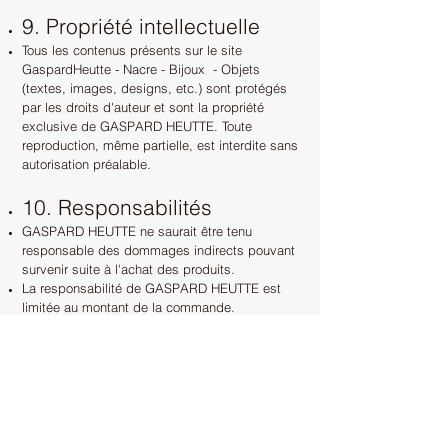
9. Propriété intellectuelle
Tous les contenus présents sur le site
GaspardHeutte - Nacre - Bijoux - Objets
(textes, images, designs, etc.) sont protégés
par les droits d'auteur et sont la propriété
exclusive de GASPARD HEUTTE. Toute
reproduction, même partielle, est interdite sans
autorisation préalable.
10. Responsabilités
GASPARD HEUTTE ne saurait être tenu
responsable des dommages indirects pouvant
survenir suite à l'achat des produits.
La responsabilité de GASPARD HEUTTE est
limitée au montant de la commande.
11. Règlement des litiges
En cas de litige, le Client est invité à contacter
GASPARD HEUTTE pour trouver une solution
amiable.
En cas d’échec, le Client peut faire appel à un